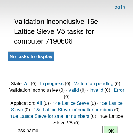
log in
Validation inconclusive 16e
Lattice Sieve V5 tasks for
computer 7190606
No tasks to display
State:
All
(0) ·
In progress
(0) ·
Validation pending
(0) ·
Validation inconclusive (0) ·
Valid
(0) ·
Invalid
(0) ·
Error
(0)
Application:
All
(0) ·
14e Lattice Sieve
(0) ·
15e Lattice
Sieve
(0) ·
15e Lattice Sieve for smaller numbers
(0) ·
16e Lattice Sieve for smaller numbers
(0) · 16e Lattice
Sieve V5 (0)
Task name: