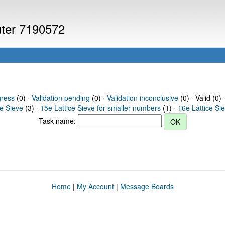
uter 7190572
gress
(0) ·
Validation pending
(0) ·
Validation inconclusive
(0) · Valid (0) 
ce Sieve
(3) ·
15e Lattice Sieve for smaller numbers
(1) ·
16e Lattice Si
Task name:
Home
|
My Account
|
Message Boards