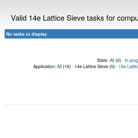
Valid 14e Lattice Sieve tasks for comp
No tasks to display
State:
All
(0) ·
In pro
Application:
All
(16) · 14e Lattice Sieve (0) ·
15e Latti