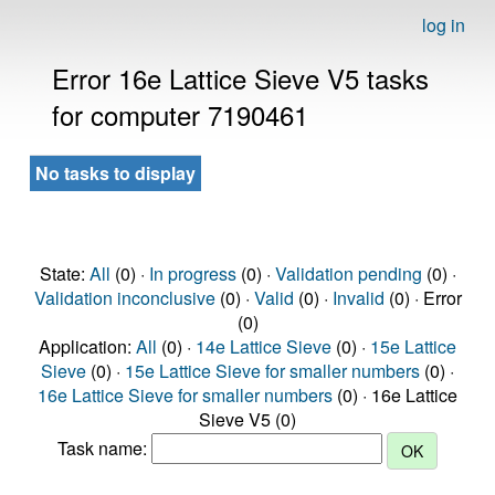
log in
Error 16e Lattice Sieve V5 tasks
for computer 7190461
No tasks to display
State:
All
(0) ·
In progress
(0) ·
Validation pending
(0) ·
Validation inconclusive
(0) ·
Valid
(0) ·
Invalid
(0) · Error
(0)
Application:
All
(0) ·
14e Lattice Sieve
(0) ·
15e Lattice
Sieve
(0) ·
15e Lattice Sieve for smaller numbers
(0) ·
16e Lattice Sieve for smaller numbers
(0) · 16e Lattice
Sieve V5 (0)
Task name: