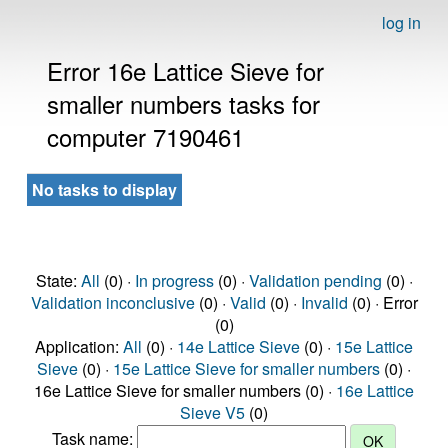
log in
Error 16e Lattice Sieve for
smaller numbers tasks for
computer 7190461
No tasks to display
State:
All
(0) ·
In progress
(0) ·
Validation pending
(0) ·
Validation inconclusive
(0) ·
Valid
(0) ·
Invalid
(0) · Error
(0)
Application:
All
(0) ·
14e Lattice Sieve
(0) ·
15e Lattice
Sieve
(0) ·
15e Lattice Sieve for smaller numbers
(0) ·
16e Lattice Sieve for smaller numbers (0) ·
16e Lattice
Sieve V5
(0)
Task name: