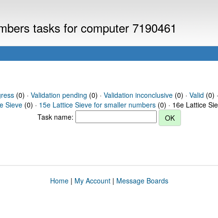
numbers tasks for computer 7190461
gress
(0) ·
Validation pending
(0) ·
Validation inconclusive
(0) ·
Valid
(0) ·
ce Sieve
(0) ·
15e Lattice Sieve for smaller numbers
(0) · 16e Lattice Si
Task name:
Home
|
My Account
|
Message Boards