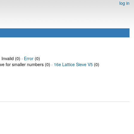
log in
 Invalid (0) ·
Error
(0)
eve for smaller numbers (0) ·
16e Lattice Sieve V5
(0)