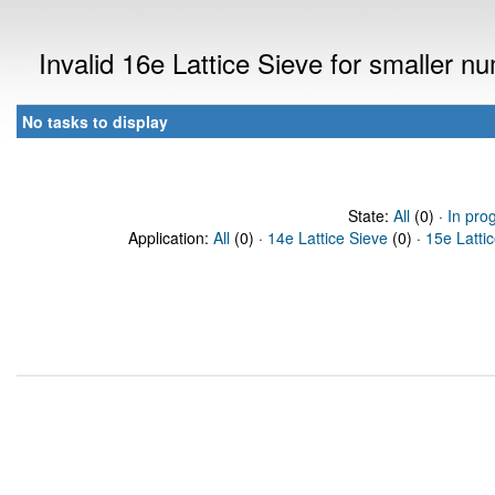
Invalid 16e Lattice Sieve for smaller 
No tasks to display
State:
All
(0) ·
In pro
Application:
All
(0) ·
14e Lattice Sieve
(0) ·
15e Latti