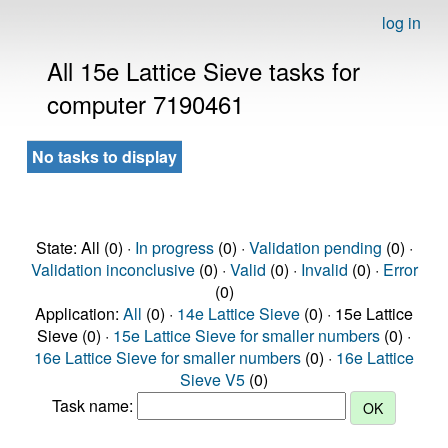
log in
All 15e Lattice Sieve tasks for
computer 7190461
No tasks to display
State: All (0) ·
In progress
(0) ·
Validation pending
(0) ·
Validation inconclusive
(0) ·
Valid
(0) ·
Invalid
(0) ·
Error
(0)
Application:
All
(0) ·
14e Lattice Sieve
(0) · 15e Lattice
Sieve (0) ·
15e Lattice Sieve for smaller numbers
(0) ·
16e Lattice Sieve for smaller numbers
(0) ·
16e Lattice
Sieve V5
(0)
Task name: