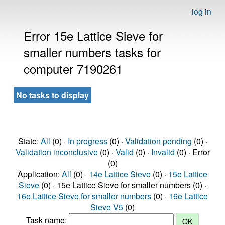
log in
Error 15e Lattice Sieve for
smaller numbers tasks for
computer 7190261
No tasks to display
State:
All
(0) ·
In progress
(0) ·
Validation pending
(0) ·
Validation inconclusive
(0) ·
Valid
(0) ·
Invalid
(0) · Error
(0)
Application:
All
(0) ·
14e Lattice Sieve
(0) ·
15e Lattice
Sieve
(0) · 15e Lattice Sieve for smaller numbers (0) ·
16e Lattice Sieve for smaller numbers
(0) ·
16e Lattice
Sieve V5
(0)
Task name: