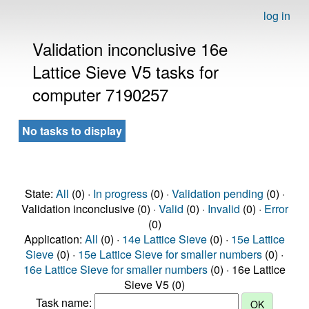
log in
Validation inconclusive 16e
Lattice Sieve V5 tasks for
computer 7190257
No tasks to display
State:
All
(0) ·
In progress
(0) ·
Validation pending
(0) ·
Validation inconclusive (0) ·
Valid
(0) ·
Invalid
(0) ·
Error
(0)
Application:
All
(0) ·
14e Lattice Sieve
(0) ·
15e Lattice
Sieve
(0) ·
15e Lattice Sieve for smaller numbers
(0) ·
16e Lattice Sieve for smaller numbers
(0) · 16e Lattice
Sieve V5 (0)
Task name: