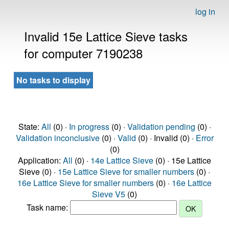
log in
Invalid 15e Lattice Sieve tasks
for computer 7190238
No tasks to display
State:
All
(0) ·
In progress
(0) ·
Validation pending
(0) ·
Validation inconclusive
(0) ·
Valid
(0) · Invalid (0) ·
Error
(0)
Application:
All
(0) ·
14e Lattice Sieve
(0) · 15e Lattice
Sieve (0) ·
15e Lattice Sieve for smaller numbers
(0) ·
16e Lattice Sieve for smaller numbers
(0) ·
16e Lattice
Sieve V5
(0)
Task name: