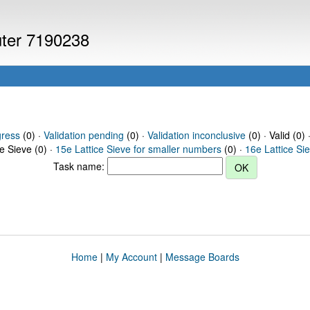
uter 7190238
gress
(0) ·
Validation pending
(0) ·
Validation inconclusive
(0) · Valid (0) 
ce Sieve (0) ·
15e Lattice Sieve for smaller numbers
(0) ·
16e Lattice Si
Task name:
Home
|
My Account
|
Message Boards