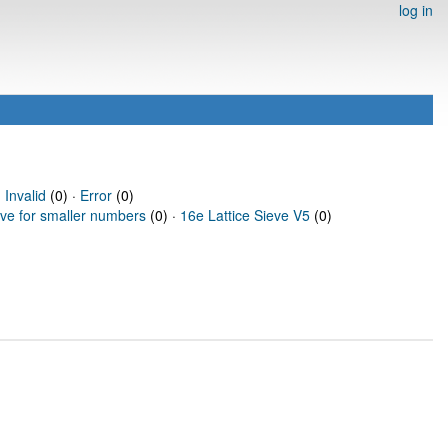
log in
·
Invalid
(0) ·
Error
(0)
eve for smaller numbers
(0) ·
16e Lattice Sieve V5
(0)