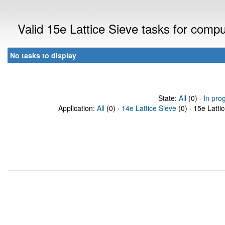
Valid 15e Lattice Sieve tasks for comp
No tasks to display
State:
All
(0) ·
In pro
Application:
All
(0) ·
14e Lattice Sieve
(0) · 15e Latti