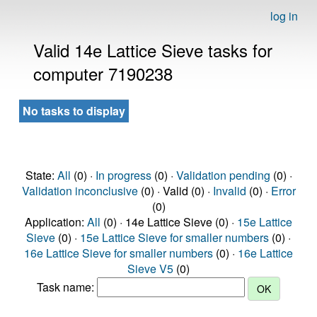
log in
Valid 14e Lattice Sieve tasks for
computer 7190238
No tasks to display
State:
All
(0) ·
In progress
(0) ·
Validation pending
(0) ·
Validation inconclusive
(0) · Valid (0) ·
Invalid
(0) ·
Error
(0)
Application:
All
(0) · 14e Lattice Sieve (0) ·
15e Lattice
Sieve
(0) ·
15e Lattice Sieve for smaller numbers
(0) ·
16e Lattice Sieve for smaller numbers
(0) ·
16e Lattice
Sieve V5
(0)
Task name: