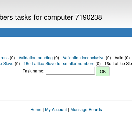
mbers tasks for computer 7190238
gress
(0) ·
Validation pending
(0) ·
Validation inconclusive
(0) · Valid (0) 
ce Sieve
(0) ·
15e Lattice Sieve for smaller numbers
(0) · 16e Lattice Si
Task name:
Home
|
My Account
|
Message Boards