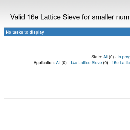
Valid 16e Lattice Sieve for smaller nu
No tasks to display
State:
All
(0) ·
In pro
Application:
All
(0) ·
14e Lattice Sieve
(0) ·
15e Latti