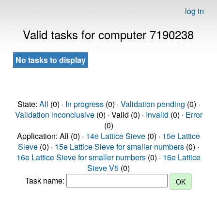
log in
Valid tasks for computer 7190238
No tasks to display
State:
All
(0) ·
In progress
(0) ·
Validation pending
(0) ·
Validation inconclusive
(0) · Valid (0) ·
Invalid
(0) ·
Error
(0)
Application: All (0) ·
14e Lattice Sieve
(0) ·
15e Lattice
Sieve
(0) ·
15e Lattice Sieve for smaller numbers
(0) ·
16e Lattice Sieve for smaller numbers
(0) ·
16e Lattice
Sieve V5
(0)
Task name: