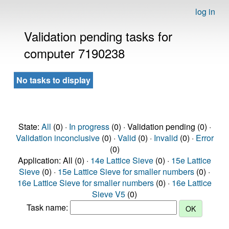
log in
Validation pending tasks for
computer 7190238
No tasks to display
State:
All
(0) ·
In progress
(0) · Validation pending (0) ·
Validation inconclusive
(0) ·
Valid
(0) ·
Invalid
(0) ·
Error
(0)
Application: All (0) ·
14e Lattice Sieve
(0) ·
15e Lattice
Sieve
(0) ·
15e Lattice Sieve for smaller numbers
(0) ·
16e Lattice Sieve for smaller numbers
(0) ·
16e Lattice
Sieve V5
(0)
Task name: