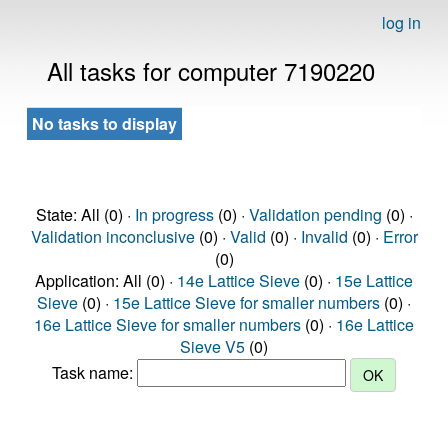
log in
All tasks for computer 7190220
No tasks to display
State: All (0) ·
In progress
(0) ·
Validation pending
(0) ·
Validation inconclusive
(0) ·
Valid
(0) ·
Invalid
(0) ·
Error
(0)
Application: All (0) ·
14e Lattice Sieve
(0) ·
15e Lattice
Sieve
(0) ·
15e Lattice Sieve for smaller numbers
(0) ·
16e Lattice Sieve for smaller numbers
(0) ·
16e Lattice
Sieve V5
(0)
Task name: