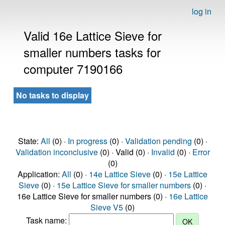
log in
Valid 16e Lattice Sieve for
smaller numbers tasks for
computer 7190166
No tasks to display
State:
All
(0) ·
In progress
(0) ·
Validation pending
(0) ·
Validation inconclusive
(0) · Valid (0) ·
Invalid
(0) ·
Error
(0)
Application:
All
(0) ·
14e Lattice Sieve
(0) ·
15e Lattice
Sieve
(0) ·
15e Lattice Sieve for smaller numbers
(0) ·
16e Lattice Sieve for smaller numbers (0) ·
16e Lattice
Sieve V5
(0)
Task name: