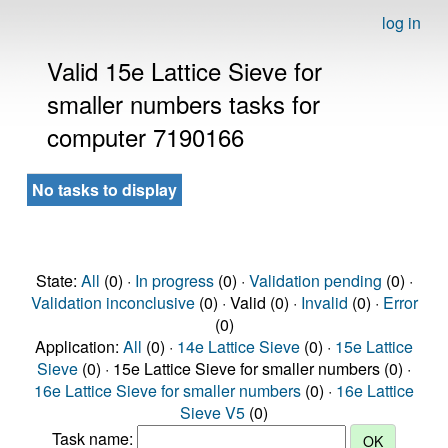
log in
Valid 15e Lattice Sieve for
smaller numbers tasks for
computer 7190166
No tasks to display
State:
All
(0) ·
In progress
(0) ·
Validation pending
(0) ·
Validation inconclusive
(0) · Valid (0) ·
Invalid
(0) ·
Error
(0)
Application:
All
(0) ·
14e Lattice Sieve
(0) ·
15e Lattice
Sieve
(0) · 15e Lattice Sieve for smaller numbers (0) ·
16e Lattice Sieve for smaller numbers
(0) ·
16e Lattice
Sieve V5
(0)
Task name: