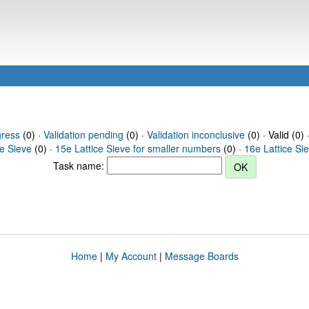
gress
(0) ·
Validation pending
(0) ·
Validation inconclusive
(0) · Valid (0) 
ce Sieve
(0) ·
15e Lattice Sieve for smaller numbers
(0) ·
16e Lattice Si
Task name:
Home
|
My Account
|
Message Boards