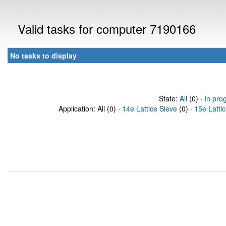
Valid tasks for computer 7190166
No tasks to display
State:
All
(0) ·
In pro
Application: All (0) ·
14e Lattice Sieve
(0) ·
15e Latti