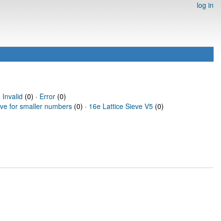
log in
·
Invalid
(0) ·
Error
(0)
eve for smaller numbers
(0) ·
16e Lattice Sieve V5
(0)