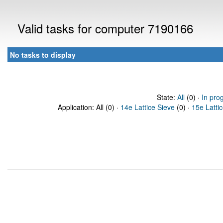
Valid tasks for computer 7190166
No tasks to display
State:
All
(0) ·
In pro
Application: All (0) ·
14e Lattice Sieve
(0) ·
15e Latti