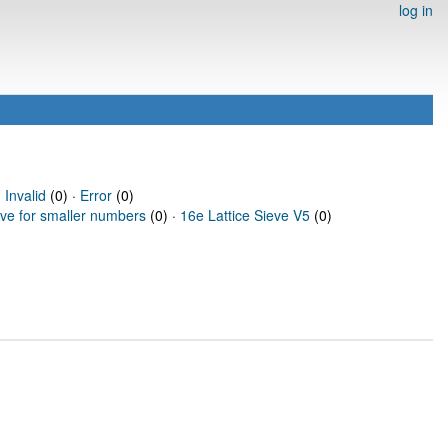
log in
·
Invalid
(0) ·
Error
(0)
eve for smaller numbers
(0) ·
16e Lattice Sieve V5
(0)