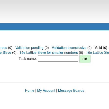
gress
(0) ·
Validation pending
(0) ·
Validation inconclusive
(0) · Valid (0) 
ce Sieve
(0) ·
15e Lattice Sieve for smaller numbers
(0) ·
16e Lattice Si
Task name:
Home
|
My Account
|
Message Boards