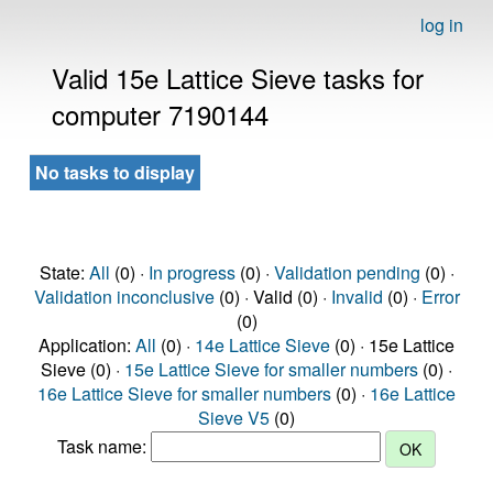
log in
Valid 15e Lattice Sieve tasks for
computer 7190144
No tasks to display
State:
All
(0) ·
In progress
(0) ·
Validation pending
(0) ·
Validation inconclusive
(0) · Valid (0) ·
Invalid
(0) ·
Error
(0)
Application:
All
(0) ·
14e Lattice Sieve
(0) · 15e Lattice
Sieve (0) ·
15e Lattice Sieve for smaller numbers
(0) ·
16e Lattice Sieve for smaller numbers
(0) ·
16e Lattice
Sieve V5
(0)
Task name: