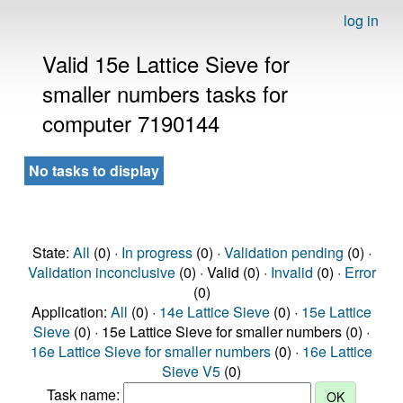
log in
Valid 15e Lattice Sieve for
smaller numbers tasks for
computer 7190144
No tasks to display
State:
All
(0) ·
In progress
(0) ·
Validation pending
(0) ·
Validation inconclusive
(0) · Valid (0) ·
Invalid
(0) ·
Error
(0)
Application:
All
(0) ·
14e Lattice Sieve
(0) ·
15e Lattice
Sieve
(0) · 15e Lattice Sieve for smaller numbers (0) ·
16e Lattice Sieve for smaller numbers
(0) ·
16e Lattice
Sieve V5
(0)
Task name: