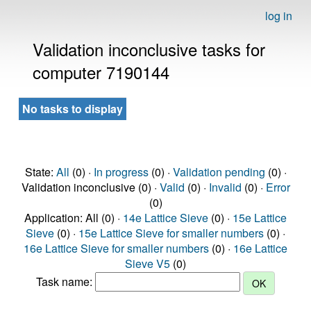
log in
Validation inconclusive tasks for
computer 7190144
No tasks to display
State:
All
(0) ·
In progress
(0) ·
Validation pending
(0) ·
Validation inconclusive (0) ·
Valid
(0) ·
Invalid
(0) ·
Error
(0)
Application: All (0) ·
14e Lattice Sieve
(0) ·
15e Lattice
Sieve
(0) ·
15e Lattice Sieve for smaller numbers
(0) ·
16e Lattice Sieve for smaller numbers
(0) ·
16e Lattice
Sieve V5
(0)
Task name: