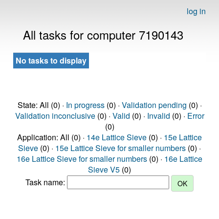
log in
All tasks for computer 7190143
No tasks to display
State: All (0) ·
In progress
(0) ·
Validation pending
(0) ·
Validation inconclusive
(0) ·
Valid
(0) ·
Invalid
(0) ·
Error
(0)
Application: All (0) ·
14e Lattice Sieve
(0) ·
15e Lattice
Sieve
(0) ·
15e Lattice Sieve for smaller numbers
(0) ·
16e Lattice Sieve for smaller numbers
(0) ·
16e Lattice
Sieve V5
(0)
Task name: