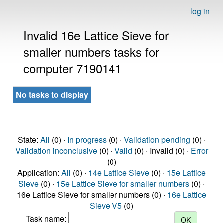
log in
Invalid 16e Lattice Sieve for
smaller numbers tasks for
computer 7190141
No tasks to display
State:
All
(0) ·
In progress
(0) ·
Validation pending
(0) ·
Validation inconclusive
(0) ·
Valid
(0) · Invalid (0) ·
Error
(0)
Application:
All
(0) ·
14e Lattice Sieve
(0) ·
15e Lattice
Sieve
(0) ·
15e Lattice Sieve for smaller numbers
(0) ·
16e Lattice Sieve for smaller numbers (0) ·
16e Lattice
Sieve V5
(0)
Task name: