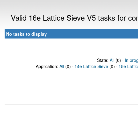
Valid 16e Lattice Sieve V5 tasks for 
No tasks to display
State:
All
(0) ·
In pro
Application:
All
(0) ·
14e Lattice Sieve
(0) ·
15e Latti