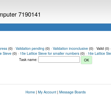
computer 7190141
gress
(0) ·
Validation pending
(0) ·
Validation inconclusive
(0) · Valid (0) 
ce Sieve
(0) ·
15e Lattice Sieve for smaller numbers
(0) ·
16e Lattice Si
Task name:
Home
|
My Account
|
Message Boards