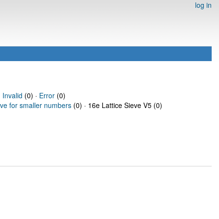
log in
·
Invalid
(0) ·
Error
(0)
eve for smaller numbers
(0) · 16e Lattice Sieve V5 (0)