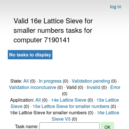
log in
Valid 16e Lattice Sieve for
smaller numbers tasks for
computer 7190141
No tasks to display
State:
All
(0) ·
In progress
(0) ·
Validation pending
(0) ·
Validation inconclusive
(0) · Valid (0) ·
Invalid
(0) ·
Error
(0)
Application:
All
(0) ·
14e Lattice Sieve
(0) ·
15e Lattice
Sieve
(0) ·
15e Lattice Sieve for smaller numbers
(0) ·
16e Lattice Sieve for smaller numbers (0) ·
16e Lattice
Sieve V5
(0)
Task name: