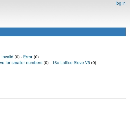
log in
·
Invalid
(0) ·
Error
(0)
eve for smaller numbers
(0) ·
16e Lattice Sieve V5
(0)