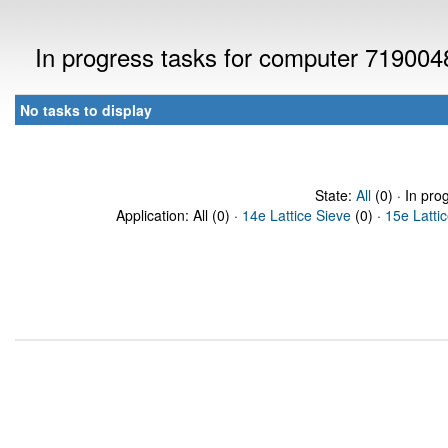
In progress tasks for computer 719004
No tasks to display
State:
All
(0) · In pro
Application: All (0) ·
14e Lattice Sieve
(0) ·
15e Latti