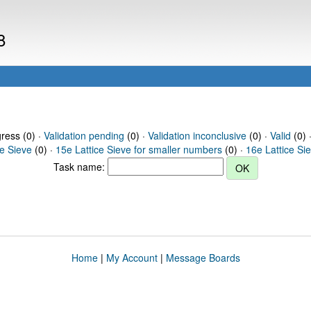
8
gress (0) ·
Validation pending
(0) ·
Validation inconclusive
(0) ·
Valid
(0) 
ce Sieve
(0) ·
15e Lattice Sieve for smaller numbers
(0) ·
16e Lattice Si
Task name:
Home
|
My Account
|
Message Boards