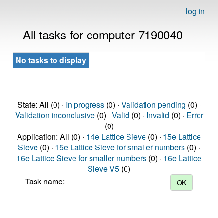
log in
All tasks for computer 7190040
No tasks to display
State: All (0) ·
In progress
(0) ·
Validation pending
(0) ·
Validation inconclusive
(0) ·
Valid
(0) ·
Invalid
(0) ·
Error
(0)
Application: All (0) ·
14e Lattice Sieve
(0) ·
15e Lattice
Sieve
(0) ·
15e Lattice Sieve for smaller numbers
(0) ·
16e Lattice Sieve for smaller numbers
(0) ·
16e Lattice
Sieve V5
(0)
Task name: