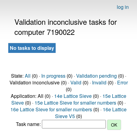
log in
Validation inconclusive tasks for
computer 7190022
No tasks to display
State:
All
(0) ·
In progress
(0) ·
Validation pending
(0) ·
Validation inconclusive (0) ·
Valid
(0) ·
Invalid
(0) ·
Error
(0)
Application: All (0) ·
14e Lattice Sieve
(0) ·
15e Lattice
Sieve
(0) ·
15e Lattice Sieve for smaller numbers
(0) ·
16e Lattice Sieve for smaller numbers
(0) ·
16e Lattice
Sieve V5
(0)
Task name: