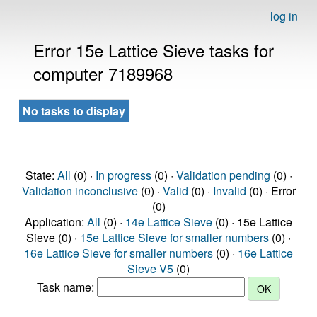
log in
Error 15e Lattice Sieve tasks for
computer 7189968
No tasks to display
State:
All
(0) ·
In progress
(0) ·
Validation pending
(0) ·
Validation inconclusive
(0) ·
Valid
(0) ·
Invalid
(0) · Error
(0)
Application:
All
(0) ·
14e Lattice Sieve
(0) · 15e Lattice
Sieve (0) ·
15e Lattice Sieve for smaller numbers
(0) ·
16e Lattice Sieve for smaller numbers
(0) ·
16e Lattice
Sieve V5
(0)
Task name: