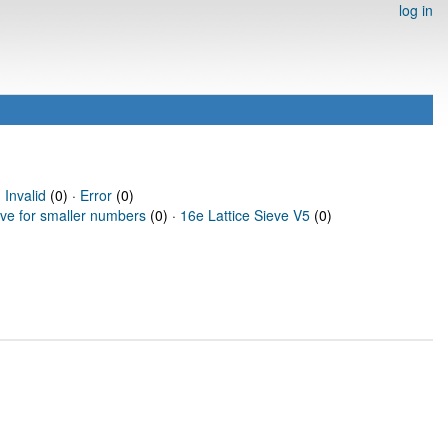
log in
·
Invalid
(0) ·
Error
(0)
eve for smaller numbers
(0) ·
16e Lattice Sieve V5
(0)