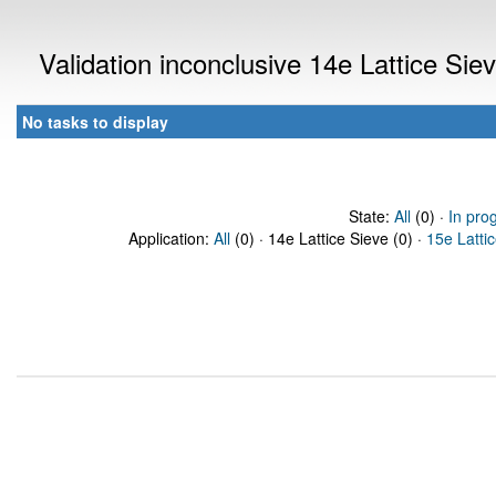
Validation inconclusive 14e Lattice Si
No tasks to display
State:
All
(0) ·
In pro
Application:
All
(0) · 14e Lattice Sieve (0) ·
15e Latti