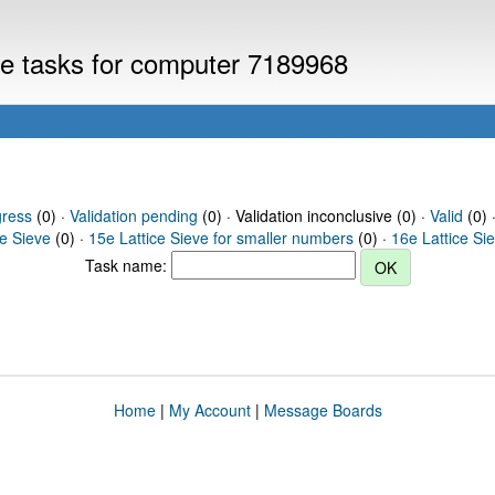
eve tasks for computer 7189968
gress
(0) ·
Validation pending
(0) · Validation inconclusive (0) ·
Valid
(0) 
ce Sieve
(0) ·
15e Lattice Sieve for smaller numbers
(0) ·
16e Lattice Si
Task name:
Home
|
My Account
|
Message Boards