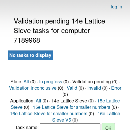
log in
Validation pending 14e Lattice
Sieve tasks for computer
7189968
No tasks to display
State:
All
(0) ·
In progress
(0) · Validation pending (0) ·
Validation inconclusive
(0) ·
Valid
(0) ·
Invalid
(0) ·
Error
(0)
Application:
All
(0) · 14e Lattice Sieve (0) ·
15e Lattice
Sieve
(0) ·
15e Lattice Sieve for smaller numbers
(0) ·
16e Lattice Sieve for smaller numbers
(0) ·
16e Lattice
Sieve V5
(0)
Task name: