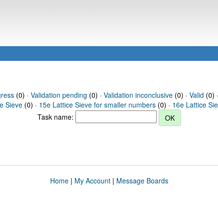
gress
(0) ·
Validation pending
(0) ·
Validation inconclusive
(0) ·
Valid
(0) 
ce Sieve
(0) ·
15e Lattice Sieve for smaller numbers
(0) ·
16e Lattice Si
Task name:
Home
|
My Account
|
Message Boards