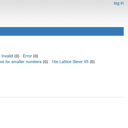
log in
·
Invalid
(0) ·
Error
(0)
eve for smaller numbers
(0) ·
16e Lattice Sieve V5
(0)