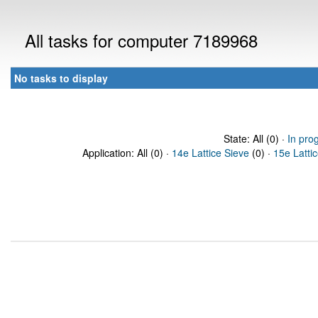
All tasks for computer 7189968
No tasks to display
State: All (0) ·
In pro
Application: All (0) ·
14e Lattice Sieve
(0) ·
15e Latti