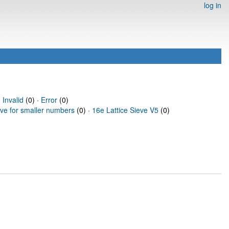
log in
·
Invalid
(0) ·
Error
(0)
eve for smaller numbers
(0) ·
16e Lattice Sieve V5
(0)