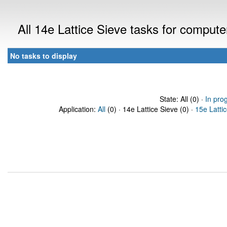
All 14e Lattice Sieve tasks for comput
No tasks to display
State: All (0) ·
In pro
Application:
All
(0) · 14e Lattice Sieve (0) ·
15e Latti