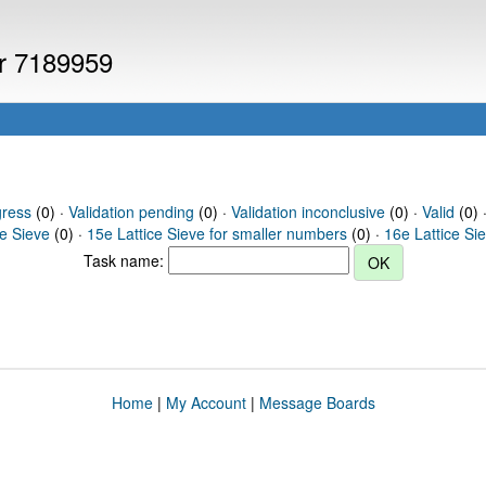
er 7189959
gress
(0) ·
Validation pending
(0) ·
Validation inconclusive
(0) ·
Valid
(0) 
ce Sieve
(0) ·
15e Lattice Sieve for smaller numbers
(0) ·
16e Lattice Si
Task name:
Home
|
My Account
|
Message Boards