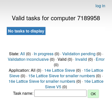
log in
Valid tasks for computer 7189958
No tasks to display
State:
All
(0) ·
In progress
(0) ·
Validation pending
(0) ·
Validation inconclusive
(0) · Valid (0) ·
Invalid
(0) ·
Error
(0)
Application: All (0) ·
14e Lattice Sieve
(0) ·
15e Lattice
Sieve
(0) ·
15e Lattice Sieve for smaller numbers
(0) ·
16e Lattice Sieve for smaller numbers
(0) ·
16e Lattice
Sieve V5
(0)
Task name: