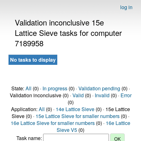
log in
Validation inconclusive 15e
Lattice Sieve tasks for computer
7189958
No tasks to display
State:
All
(0) ·
In progress
(0) ·
Validation pending
(0) ·
Validation inconclusive (0) ·
Valid
(0) ·
Invalid
(0) ·
Error
(0)
Application:
All
(0) ·
14e Lattice Sieve
(0) · 15e Lattice
Sieve (0) ·
15e Lattice Sieve for smaller numbers
(0) ·
16e Lattice Sieve for smaller numbers
(0) ·
16e Lattice
Sieve V5
(0)
Task name: