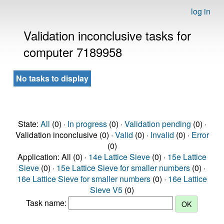
log in
Validation inconclusive tasks for
computer 7189958
No tasks to display
State:
All
(0) ·
In progress
(0) ·
Validation pending
(0) ·
Validation inconclusive (0) ·
Valid
(0) ·
Invalid
(0) ·
Error
(0)
Application: All (0) ·
14e Lattice Sieve
(0) ·
15e Lattice
Sieve
(0) ·
15e Lattice Sieve for smaller numbers
(0) ·
16e Lattice Sieve for smaller numbers
(0) ·
16e Lattice
Sieve V5
(0)
Task name: