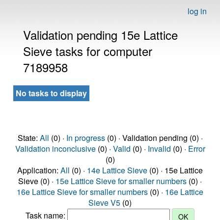
log in
Validation pending 15e Lattice
Sieve tasks for computer
7189958
No tasks to display
State:
All
(0) ·
In progress
(0) · Validation pending (0) ·
Validation inconclusive
(0) ·
Valid
(0) ·
Invalid
(0) ·
Error
(0)
Application:
All
(0) ·
14e Lattice Sieve
(0) · 15e Lattice
Sieve (0) ·
15e Lattice Sieve for smaller numbers
(0) ·
16e Lattice Sieve for smaller numbers
(0) ·
16e Lattice
Sieve V5
(0)
Task name: