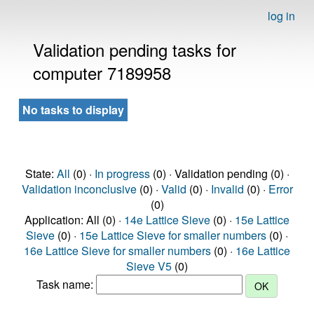
log in
Validation pending tasks for
computer 7189958
No tasks to display
State:
All
(0) ·
In progress
(0) · Validation pending (0) ·
Validation inconclusive
(0) ·
Valid
(0) ·
Invalid
(0) ·
Error
(0)
Application: All (0) ·
14e Lattice Sieve
(0) ·
15e Lattice
Sieve
(0) ·
15e Lattice Sieve for smaller numbers
(0) ·
16e Lattice Sieve for smaller numbers
(0) ·
16e Lattice
Sieve V5
(0)
Task name: