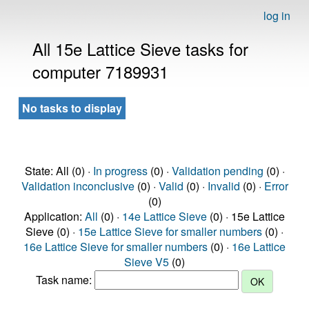
log in
All 15e Lattice Sieve tasks for
computer 7189931
No tasks to display
State: All (0) ·
In progress
(0) ·
Validation pending
(0) ·
Validation inconclusive
(0) ·
Valid
(0) ·
Invalid
(0) ·
Error
(0)
Application:
All
(0) ·
14e Lattice Sieve
(0) · 15e Lattice
Sieve (0) ·
15e Lattice Sieve for smaller numbers
(0) ·
16e Lattice Sieve for smaller numbers
(0) ·
16e Lattice
Sieve V5
(0)
Task name: