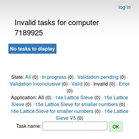
log in
Invalid tasks for computer
7189925
No tasks to display
State:
All
(0) ·
In progress
(0) ·
Validation pending
(0) ·
Validation inconclusive
(0) ·
Valid
(0) · Invalid (0) ·
Error
(0)
Application: All (0) ·
14e Lattice Sieve
(0) ·
15e Lattice
Sieve
(0) ·
15e Lattice Sieve for smaller numbers
(0) ·
16e Lattice Sieve for smaller numbers
(0) ·
16e Lattice
Sieve V5
(0)
Task name: