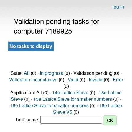
log in
Validation pending tasks for
computer 7189925
No tasks to display
State:
All
(0) ·
In progress
(0) · Validation pending (0) ·
Validation inconclusive
(0) ·
Valid
(0) ·
Invalid
(0) ·
Error
(0)
Application: All (0) ·
14e Lattice Sieve
(0) ·
15e Lattice
Sieve
(0) ·
15e Lattice Sieve for smaller numbers
(0) ·
16e Lattice Sieve for smaller numbers
(0) ·
16e Lattice
Sieve V5
(0)
Task name: