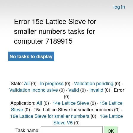
log in
Error 15e Lattice Sieve for
smaller numbers tasks for
computer 7189915
No tasks to display
State:
All
(0) ·
In progress
(0) ·
Validation pending
(0) ·
Validation inconclusive
(0) ·
Valid
(0) ·
Invalid
(0) · Error
(0)
Application:
All
(0) ·
14e Lattice Sieve
(0) ·
15e Lattice
Sieve
(0) · 15e Lattice Sieve for smaller numbers (0) ·
16e Lattice Sieve for smaller numbers
(0) ·
16e Lattice
Sieve V5
(0)
Task name: