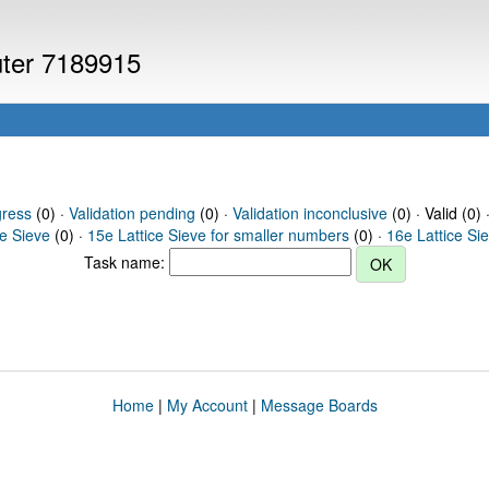
uter 7189915
gress
(0) ·
Validation pending
(0) ·
Validation inconclusive
(0) · Valid (0) 
ce Sieve
(0) ·
15e Lattice Sieve for smaller numbers
(0) ·
16e Lattice Si
Task name:
Home
|
My Account
|
Message Boards