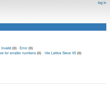
log in
·
Invalid
(0) ·
Error
(0)
eve for smaller numbers
(0) ·
16e Lattice Sieve V5
(0)