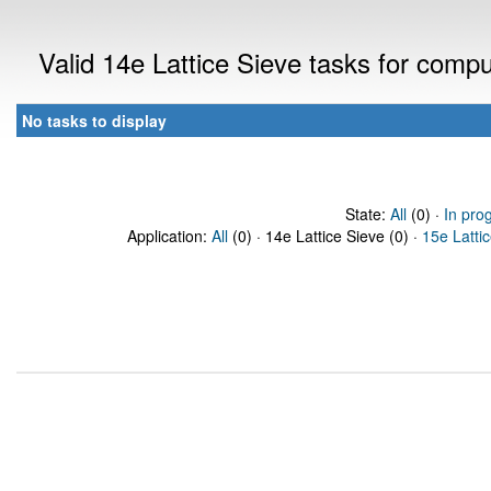
Valid 14e Lattice Sieve tasks for comp
No tasks to display
State:
All
(0) ·
In pro
Application:
All
(0) · 14e Lattice Sieve (0) ·
15e Latti