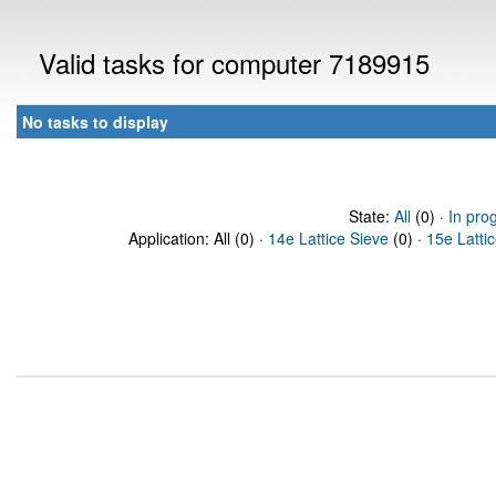
Valid tasks for computer 7189915
No tasks to display
State:
All
(0) ·
In pro
Application: All (0) ·
14e Lattice Sieve
(0) ·
15e Latti