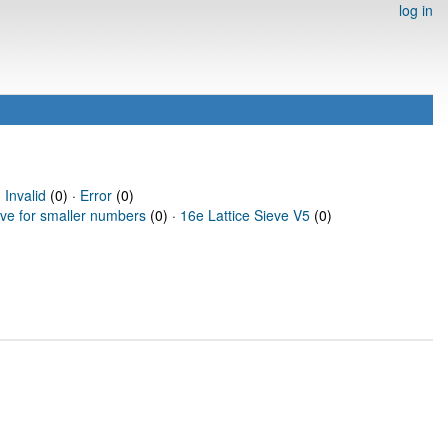
log in
·
Invalid
(0) ·
Error
(0)
eve for smaller numbers
(0) ·
16e Lattice Sieve V5
(0)