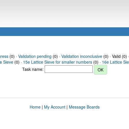
gress
(0) ·
Validation pending
(0) ·
Validation inconclusive
(0) · Valid (0) 
ce Sieve
(0) ·
15e Lattice Sieve for smaller numbers
(0) ·
16e Lattice Si
Task name:
Home
|
My Account
|
Message Boards