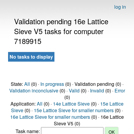
log in
Validation pending 16e Lattice
Sieve V5 tasks for computer
7189915
No tasks to display
State:
All
(0) ·
In progress
(0) · Validation pending (0) ·
Validation inconclusive
(0) ·
Valid
(0) ·
Invalid
(0) ·
Error
(0)
Application:
All
(0) ·
14e Lattice Sieve
(0) ·
15e Lattice
Sieve
(0) ·
15e Lattice Sieve for smaller numbers
(0) ·
16e Lattice Sieve for smaller numbers
(0) · 16e Lattice
Sieve V5 (0)
Task name: