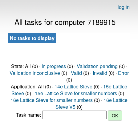
log in
All tasks for computer 7189915
No tasks to display
State: All (0) ·
In progress
(0) ·
Validation pending
(0) ·
Validation inconclusive
(0) ·
Valid
(0) ·
Invalid
(0) ·
Error
(0)
Application: All (0) ·
14e Lattice Sieve
(0) ·
15e Lattice
Sieve
(0) ·
15e Lattice Sieve for smaller numbers
(0) ·
16e Lattice Sieve for smaller numbers
(0) ·
16e Lattice
Sieve V5
(0)
Task name: