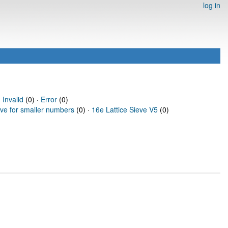
log in
·
Invalid
(0) ·
Error
(0)
eve for smaller numbers
(0) ·
16e Lattice Sieve V5
(0)