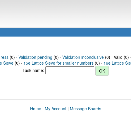
gress
(0) ·
Validation pending
(0) ·
Validation inconclusive
(0) · Valid (0) 
ce Sieve
(0) ·
15e Lattice Sieve for smaller numbers
(0) ·
16e Lattice Si
Task name:
Home
|
My Account
|
Message Boards