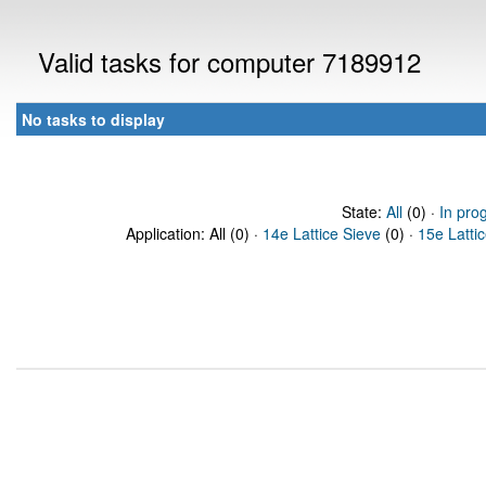
Valid tasks for computer 7189912
No tasks to display
State:
All
(0) ·
In pro
Application: All (0) ·
14e Lattice Sieve
(0) ·
15e Latti