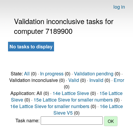
log in
Validation inconclusive tasks for
computer 7189900
No tasks to display
State:
All
(0) ·
In progress
(0) ·
Validation pending
(0) ·
Validation inconclusive (0) ·
Valid
(0) ·
Invalid
(0) ·
Error
(0)
Application: All (0) ·
14e Lattice Sieve
(0) ·
15e Lattice
Sieve
(0) ·
15e Lattice Sieve for smaller numbers
(0) ·
16e Lattice Sieve for smaller numbers
(0) ·
16e Lattice
Sieve V5
(0)
Task name: