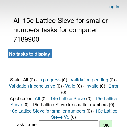
log in
All 15e Lattice Sieve for smaller
numbers tasks for computer
7189900
No tasks to display
State: All (0) ·
In progress
(0) ·
Validation pending
(0) ·
Validation inconclusive
(0) ·
Valid
(0) ·
Invalid
(0) ·
Error
(0)
Application:
All
(0) ·
14e Lattice Sieve
(0) ·
15e Lattice
Sieve
(0) · 15e Lattice Sieve for smaller numbers (0) ·
16e Lattice Sieve for smaller numbers
(0) ·
16e Lattice
Sieve V5
(0)
Task name: